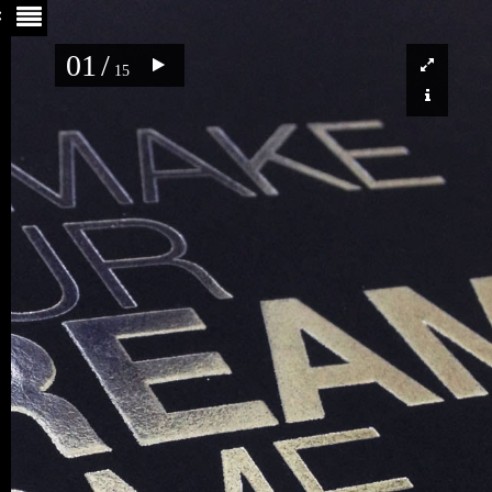
01
/
15